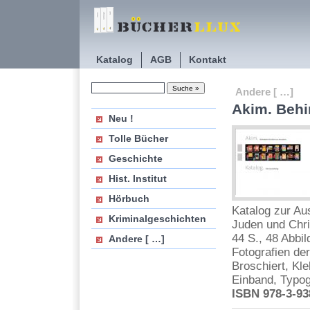
Katalog
AGB
Kontakt
Andere [ …]
Akim. Behi
Neu !
Tolle Bücher
Geschichte
Hist. Institut
Hörbuch
Katalog zur Au
Kriminalgeschichten
Juden und Chri
44 S., 48 Abbi
Andere [ …]
Fotografien der
Broschiert, Kl
Einband, Typog
ISBN 978-3-93